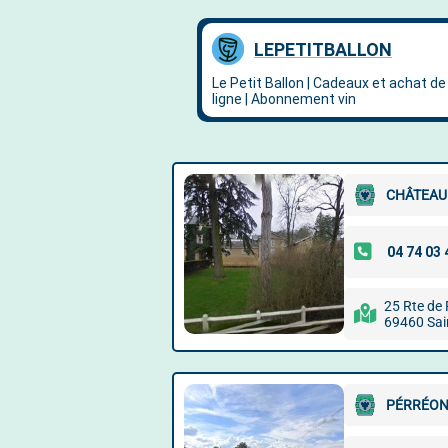
CHÂTEAU
25 Rte de
69460 Sain
PÉRRÉON