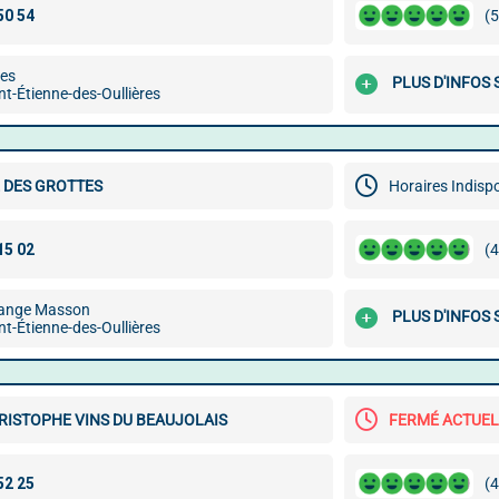
(5
es
PLUS D'INFOS
t-Étienne-des-Oullières
 DES GROTTES
Horaires Indisp
(4
range Masson
PLUS D'INFOS
t-Étienne-des-Oullières
RISTOPHE VINS DU BEAUJOLAIS
FERMÉ ACTUE
(4