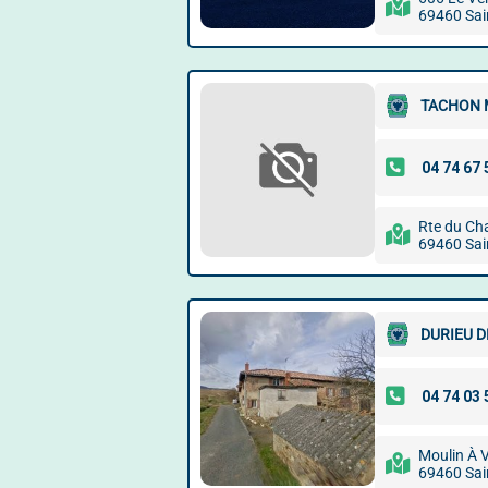
69460 Sain
TACHON 
Rte du C
69460 Sain
DURIEU 
Moulin À 
69460 Sain