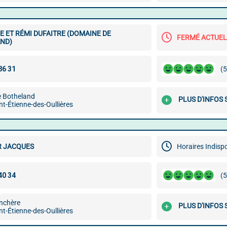
 ET RÉMI DUFAITRE (DOMAINE DE
FERMÉ ACTUE
ND)
(5
e Botheland
PLUS D'INFOS
t-Étienne-des-Oullières
R JACQUES
Horaires Indisp
(5
nchère
PLUS D'INFOS
t-Étienne-des-Oullières