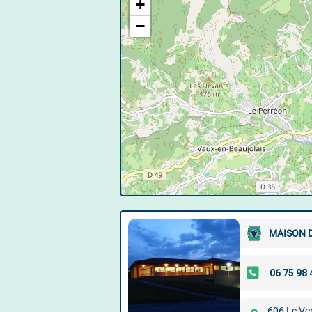
+
−
MAISON 
606 Le Ve