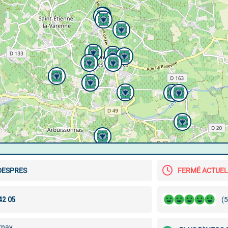
DESPRES
FERMÉ ACTUE
(5
rnay