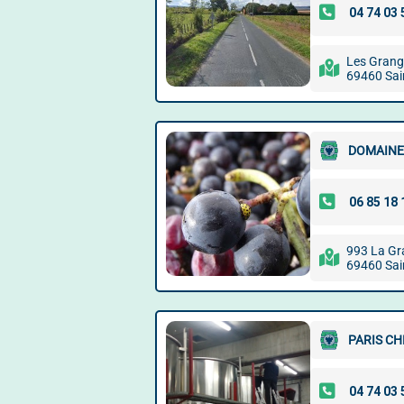
Les Grang
69460 Sain
DOMAINE
993 La G
69460 Sain
PARIS CH