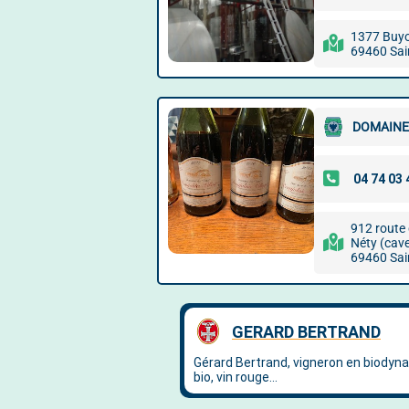
1377 Buy
69460 Sain
DOMAINE
912 route 
Néty (cave
69460 Sain