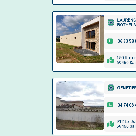
LAURENCE
BOTHELA
150 Rte d
69460 Sain
GENETIE
912 La Jo
69460 Sain