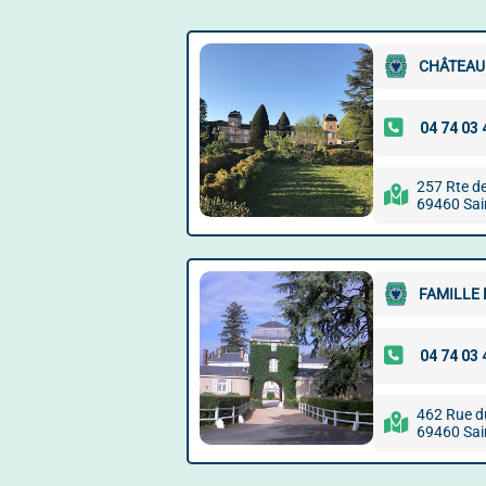
CHÂTEAU
257 Rte de
69460 Sain
FAMILLE 
462 Rue d
69460 Sain