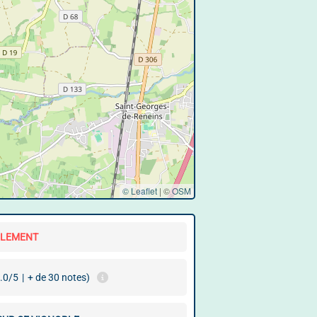
© Leaflet
|
©
OSM
LLEMENT
.0/5
|
+ de 30 notes)