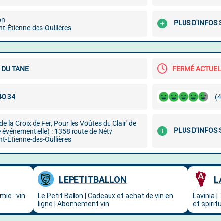
on
PLUS D'INFOS
t-Étienne-des-Oullières
 DU TANE
FERMÉ ACTUE
(4
de la Croix de Fer, Pour les Voûtes du Clair' de
PLUS D'INFOS
 événementielle) : 1358 route de Néty
t-Étienne-des-Oullières