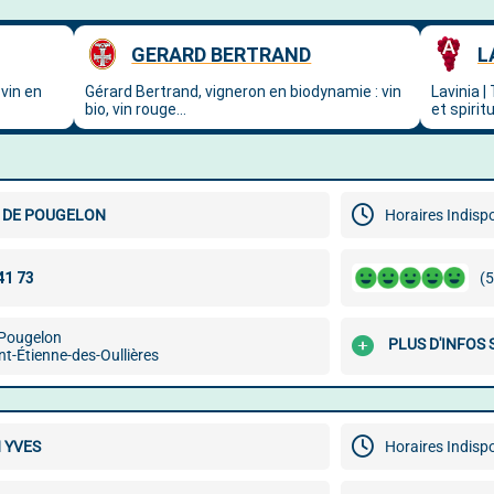
 DE POUGELON
Horaires Indisp
(5
 Pougelon
PLUS D'INFOS
t-Étienne-des-Oullières
 YVES
Horaires Indisp