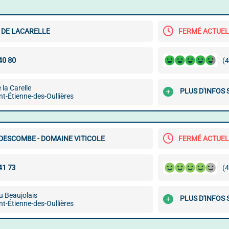
 DE LACARELLE
FERMÉ ACTUE
(4
 la Carelle
PLUS D'INFOS
t-Étienne-des-Oullières
DESCOMBE - DOMAINE VITICOLE
FERMÉ ACTUE
(4
u Beaujolais
PLUS D'INFOS
t-Étienne-des-Oullières