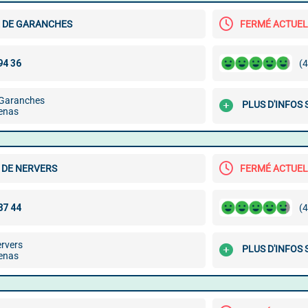
 DE GARANCHES
FERMÉ ACTUE
(4
 Garanches
PLUS D'INFOS
enas
 DE NERVERS
FERMÉ ACTUE
(4
ervers
PLUS D'INFOS
enas