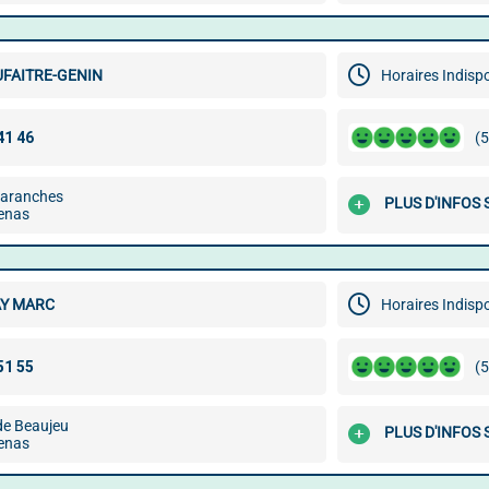
UFAITRE-GENIN
Horaires Indisp
(5
Garanches
PLUS D'INFOS
enas
Y MARC
Horaires Indisp
(5
de Beaujeu
PLUS D'INFOS
enas