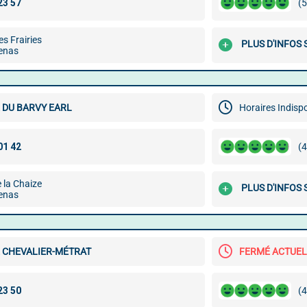
(5
s Frairies
PLUS D'INFOS
enas
 DU BARVY EARL
Horaires Indisp
(4
 la Chaize
PLUS D'INFOS
enas
 CHEVALIER-MÉTRAT
FERMÉ ACTUE
(4