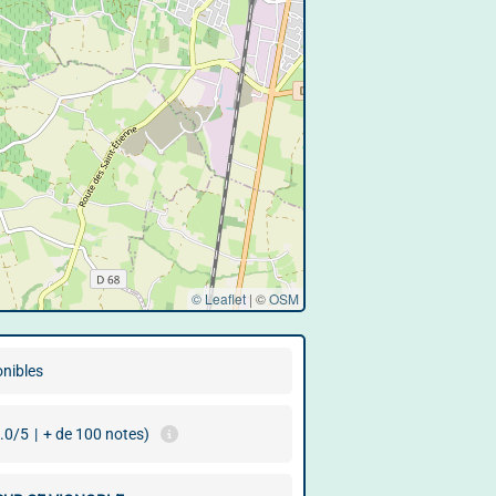
© Leaflet
|
©
OSM
onibles
.0/5
|
+ de 100 notes)