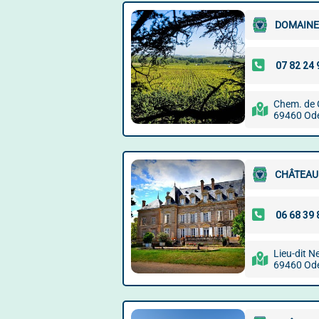
DOMAINE
Chem. de
69460 Od
CHÂTEAU
Lieu-dit N
69460 Od