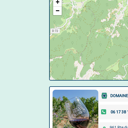
+
−
DOMAINE
961 Rte du