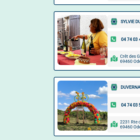
SYLVIE D
Crêt des 
69460 Od
DUVERNA
2231 Rte 
69460 Od