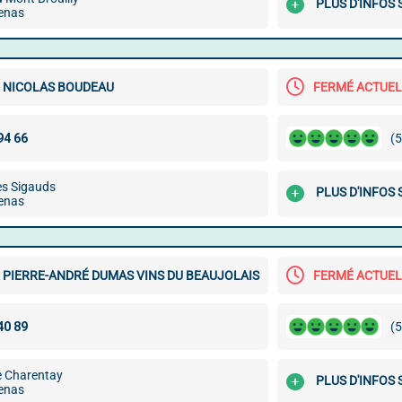
PLUS D'INFOS
enas
 NICOLAS BOUDEAU
FERMÉ ACTUE
(5
es Sigauds
PLUS D'INFOS
enas
 PIERRE-ANDRÉ DUMAS VINS DU BEAUJOLAIS
FERMÉ ACTUE
(5
e Charentay
PLUS D'INFOS
enas