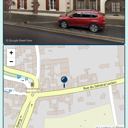
© Google Street View
+
−
© Leaflet
|
©
OSM