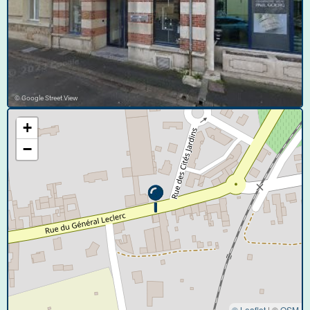
© Google Street View
+
−
© Leaflet
|
©
OSM