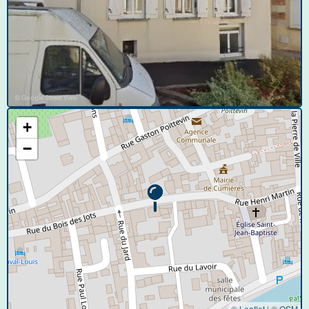
© Google Street View
+
−
© Leaflet
|
©
OSM