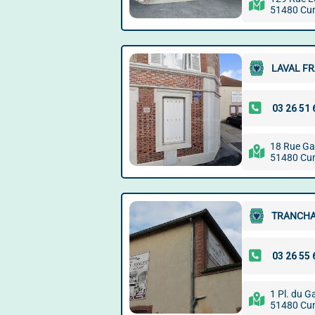
51480 Cu
LAVAL F
18 Rue Ga
51480 Cu
TRANCHA
1 Pl. du G
51480 Cu