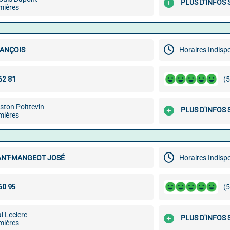
PLUS D'INFOS
mières
RANÇOIS
Horaires Indisp
(5
ston Poittevin
PLUS D'INFOS
mières
NT-MANGEOT JOSÉ
Horaires Indisp
(5
al Leclerc
PLUS D'INFOS
mières