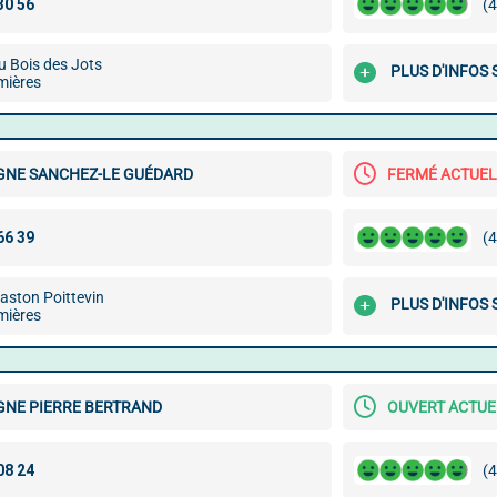
(4
u Bois des Jots
PLUS D'INFOS
mières
NE SANCHEZ-LE GUÉDARD
FERMÉ ACTUE
(4
aston Poittevin
PLUS D'INFOS
mières
NE PIERRE BERTRAND
OUVERT ACTU
(4