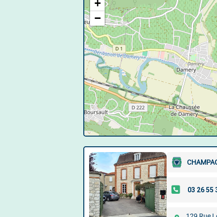
+
−
CHAMPAG
129 Rue L