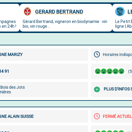
NE MARIZY
Horaires Indisp
(5
 Bois des Jots
PLUS D'INFOS
mières
NE ALAIN SUISSE
FERMÉ ACTUE