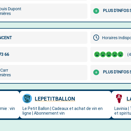
ouis Dupont
PLUS D'INFOS
mières
INCENT
Horaires Indisp
(4
 Carr
PLUS D'INFOS
mières