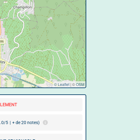
© Leaflet
|
©
OSM
LLEMENT
.0/5
|
+ de 20 notes)