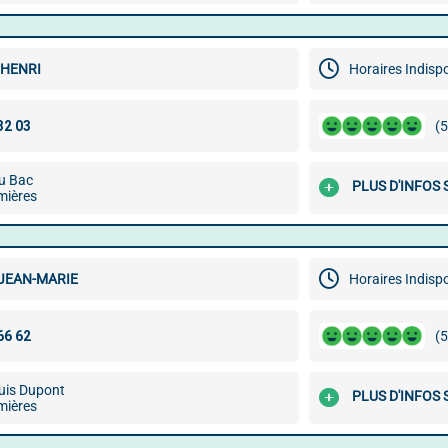
 HENRI
Horaires Indisp
(5
u Bac
PLUS D'INFOS
mières
 JEAN-MARIE
Horaires Indisp
(5
uis Dupont
PLUS D'INFOS
mières