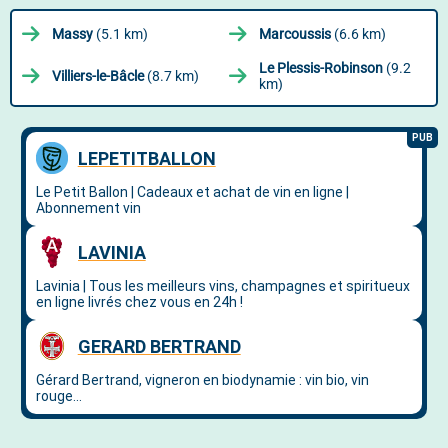
Massy
(5.1 km)
Marcoussis
(6.6 km)
Le Plessis-Robinson
(9.2
Villiers-le-Bâcle
(8.7 km)
km)