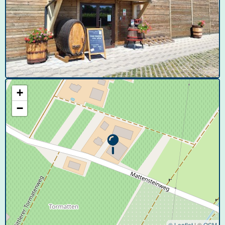
© Google User Content
+
−
© Leaflet
|
©
OSM