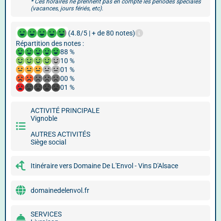
* Ces horaires ne prennent pas en compte les périodes spéciales
(vacances, jours fériés, etc).
(4.8/5 | + de 80 notes)
Répartition des notes :
88 %
10 %
01 %
00 %
01 %
ACTIVITÉ PRINCIPALE
Vignoble
AUTRES ACTIVITÉS
Siège social
Itinéraire vers Domaine De L'Envol - Vins D'Alsace
domainedelenvol.fr
SERVICES