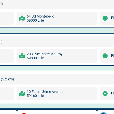
m)
64 Bd Montebello
P
59000 Lille
m)
203 Rue Pierre Mauroy
P
59800 Lille
(5.2 km)
10 Zamin 3ème Avenue
P
59160 Lille