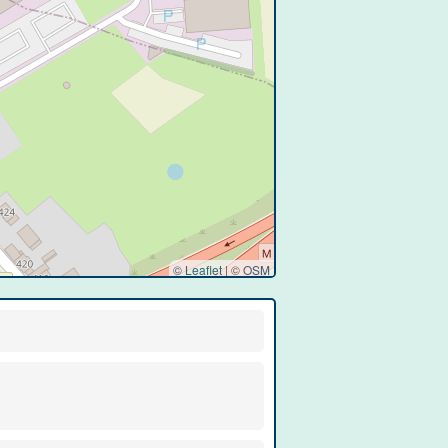
© Leaflet
|
©
OSM