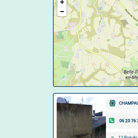
+
−
CHAMPAG
12 Rue du