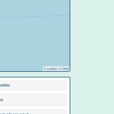
© Leaflet
|
©
OSM
onibles
es