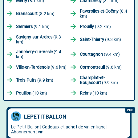
Merfy
(8.1 km)
Chambrecy
(8.1 km)
Faverolles-et-Coëmy
(8.4
Branscourt
(8.2 km)
km)
Sermiers
(9.1 km)
Prouilly
(9.2 km)
Savigny-sur-Ardres
(9.3
Saint-Thierry
(9.3 km)
km)
Jonchery-sur-Vesle
(9.4
Courtagnon
(9.4 km)
km)
Ville-en-Tardenois
(9.6 km)
Cormontreuil
(9.6 km)
Champlat-et-
Trois-Puits
(9.9 km)
Boujacourt
(9.9 km)
Pouillon
(10 km)
Reims
(10 km)