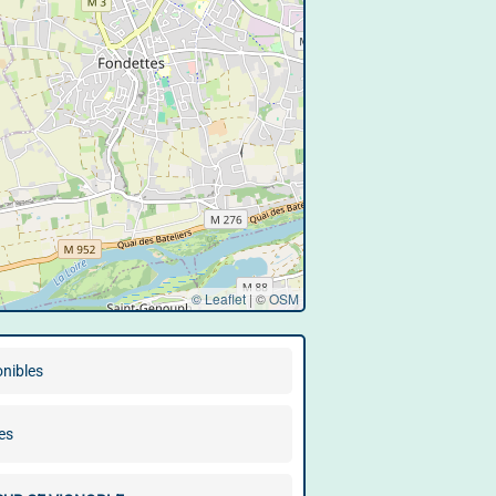
© Leaflet
|
©
OSM
onibles
es