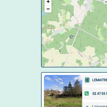
+
−
LEMAITR
1 Vaugar