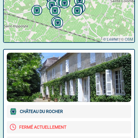
© Leaflet
|
©
OSM
CHÂTEAU DU ROCHER
FERMÉ ACTUELLEMENT