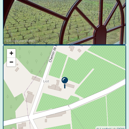
© Google User Content
+
−
© Leaflet
|
©
OSM