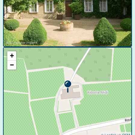
© Google User Content
+
−
© Leaflet
|
©
OSM