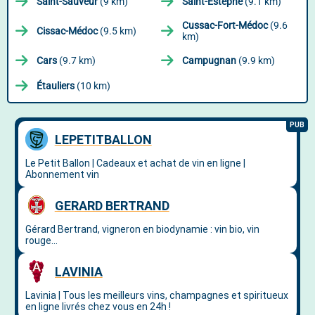
Saint-Sauveur
(9 km)
Saint-Estèphe
(9.1 km)
Cussac-Fort-Médoc
(9.6
Cissac-Médoc
(9.5 km)
km)
Cars
(9.7 km)
Campugnan
(9.9 km)
Étauliers
(10 km)