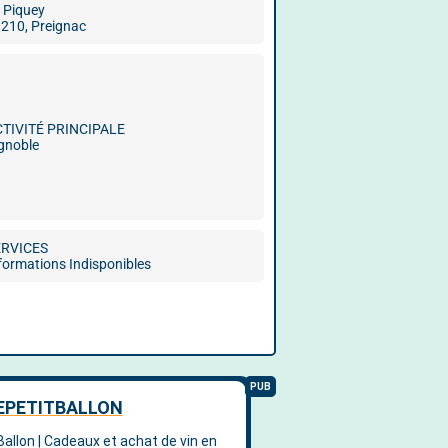
 Piquey
210, Preignac
CTIVITÉ PRINCIPALE
gnoble
ERVICES
formations Indisponibles