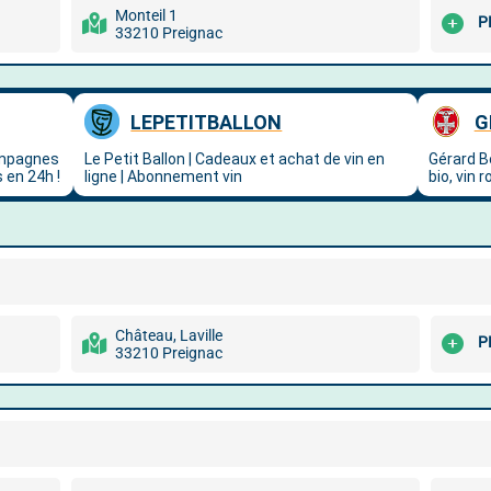
Monteil 1
P
33210 Preignac
Château, Laville
P
33210 Preignac