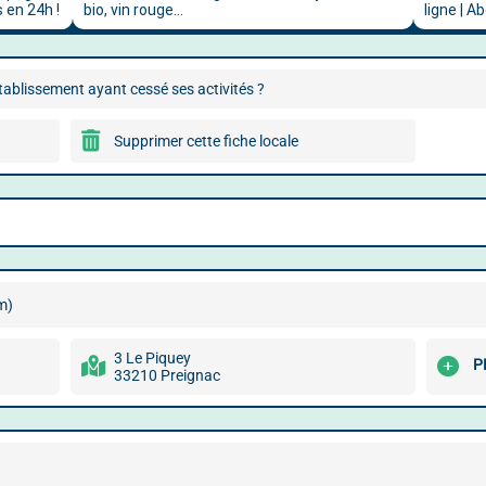
ablissement ayant cessé ses activités ?
Supprimer cette fiche locale
m)
3 Le Piquey
P
33210 Preignac