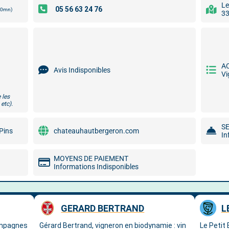
Le
00mn)
33
A
Avis Indisponibles
Vi
 les
etc).
S
 Pins
chateauhautbergeron.com
In
MOYENS DE PAIEMENT
Informations Indisponibles