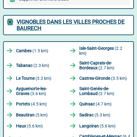
VIGNOBLES DANS LES VILLES PROCHES DE
BAURECH
Isle-Saint-Georges
(2.2
Cambes
(1.5 km)
km)
Saint-Caprais-de-
Tabanac
(2.3 km)
Bordeaux
(2.7 km)
Le Tourne
(3.2 km)
Castres-Gironde
(3.5 km)
Ayguemorte-les-
Saint-Genès-de-
Graves
(3.6 km)
Lombaud
(3.7 km)
Portets
(4.5 km)
Quinsac
(4.7 km)
Beautiran
(5 km)
Sadirac
(5.3 km)
Haux
(5.6 km)
Langoiran
(5.6 km)
Camblanes-et-Meynac
(6.4