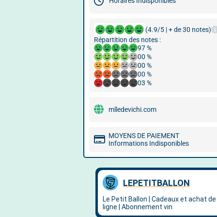
Horaires Indisponibles
(4.9/5 | + de 30 notes)
Répartition des notes :
97 %
00 %
00 %
00 %
03 %
mlledevichi.com
MOYENS DE PAIEMENT
Informations Indisponibles