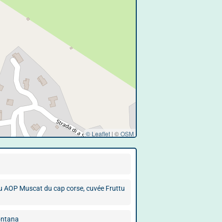
© Leaflet
|
©
OSM
iu AOP Muscat du cap corse, cuvée Fruttu
ontana