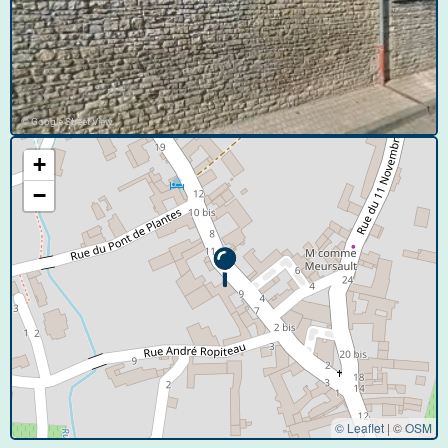
© Google Street View
+
−
© Leaflet
|
©
OSM